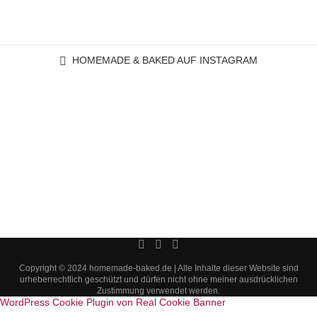
HOMEMADE & BAKED AUF INSTAGRAM
Copyright © 2024 homemade-baked.de | Alle Inhalte dieser Website sind
urheberrechtlich geschützt und dürfen nicht ohne meiner ausdrücklichen
Zustimmung verwendet werden.
WordPress Cookie Plugin von Real Cookie Banner