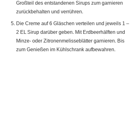
Großteil des entstandenen Sirups zum garnieren
zurückbehalten und verrühren.
Die Creme auf 6 Gläschen verteilen und jeweils 1 –
2 EL Sirup darüber geben. Mit Erdbeerhälften und
Minze- oder Zitronenmelisseblätter garnieren. Bis
zum Genießen im Kühlschrank aufbewahren.
Du hast das Rezept ausprobiert?
Dann lass gerne eine Sterne-Bewertung und einen
Kommentar da. Das hilft mir und anderen sehr.
DANKE! Teile ein Foto und markiere mich
@homemadeandbaked
auf Instagram!