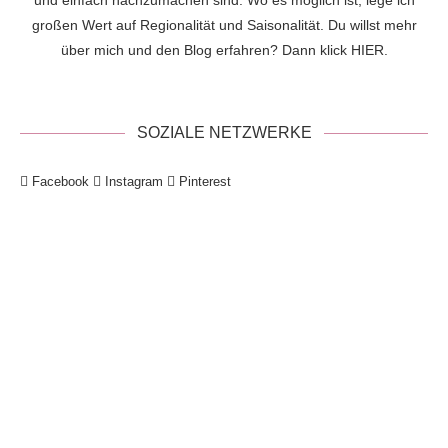
Datenschutzerklärung
BELIEBTE BEITRÄGE
1
{Rezept} Zimt Cruffins | Schnell und
einfach aus Croissant Teig
24. Februar 2022
2
{Rezept} Heidelbeer-Streusel-
Käsekuchen | fruchtig, cremig, lecker
30. Juli 2020