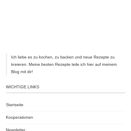
Kriecherlgelee mit Birne –
Tiramisu Käsekuchen ohne
süßes, aromatisches und
Backen: Thermomix Rezept
besonderes Sommergelee +
– cremiger No-Bake
Etikettenfreebie
Cheesecake mit Kaffee und
Mascarpone
5. August 2026
30. Juli 2026
HOMEMADE & BAKED AUF INSTAGRAM