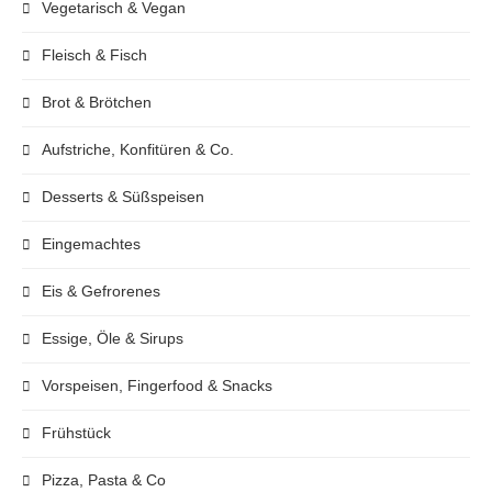
Koch- und Backbuchrezensionen
Suppen & Eintöpfe
Ostern
Rezeptsammlung
Ich liebe es zu kochen, zu backen und neue Rezepte zu
kreieren. Meine besten Rezepte teile ich hier auf meinem
Blog mit dir!