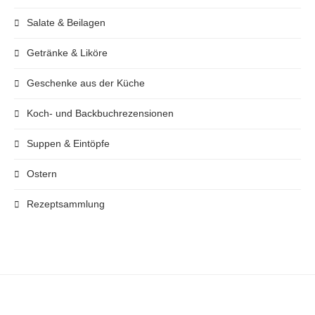
WICHTIGE LINKS
Startseite
Kooperationen
Newsletter
Datenschutzerklärung
Impressum
Privatsphäre-Einstellungen ändern
Historie der Privatsphäre-Einstellungen
Einwilligungen widerrufen
DIE LETZTEN BEITRÄGE