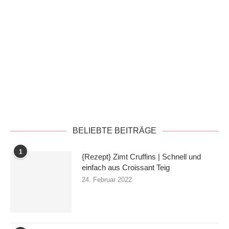
3
Spekulatius Kirsch Schnitten: Ein
weihnachtlicher Blechkuchen
19. November 2023
4
{Rezept} Schnelles Erdnuss-Kokos-
Curry mit Hähnchen und Reis
15. November 2019
5
Schnelle Muffins mit Schokostückchen
mit und ohne Thermomix | fluffige
Schokoverwertung
9. April 2023