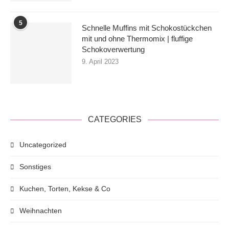
Desserts & Süßspeisen
Eingemachtes
Eis & Gefrorenes
Essige, Öle & Sirups
Vorspeisen, Fingerfood & Snacks
Frühstück
Pizza, Pasta & Co
Salate & Beilagen
Getränke & Liköre
Geschenke aus der Küche