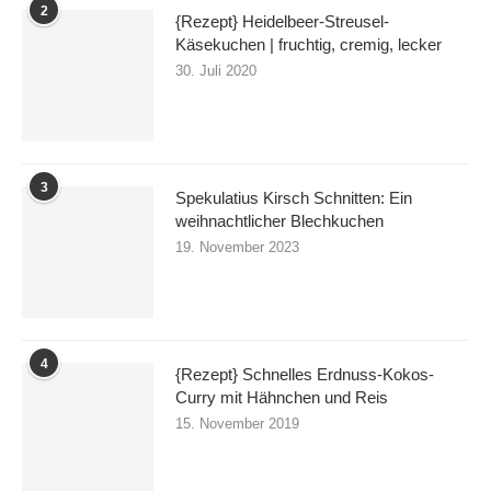
CATEGORIES
Uncategorized
Sonstiges
Kuchen, Torten, Kekse & Co
Weihnachten
Vegetarisch & Vegan
Fleisch & Fisch
Brot & Brötchen
Aufstriche, Konfitüren & Co.