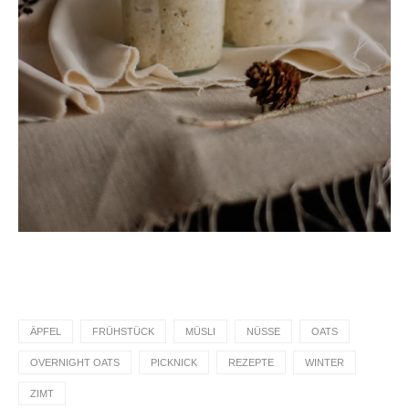
ÄPFEL
FRÜHSTÜCK
MÜSLI
NÜSSE
OATS
OVERNIGHT OATS
PICKNICK
REZEPTE
WINTER
ZIMT