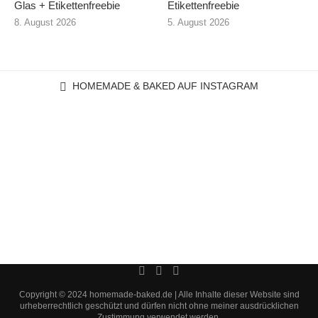
Glas + Etikettenfreebie
Etikettenfreebie
8. August 2026
5. August 2026
HOMEMADE & BAKED AUF INSTAGRAM
Copyright © 2024 homemade-baked.de | Alle Inhalte dieser Website sind
urheberrechtlich geschützt und dürfen nicht ohne meiner ausdrücklichen
Zustimmung verwendet werden.