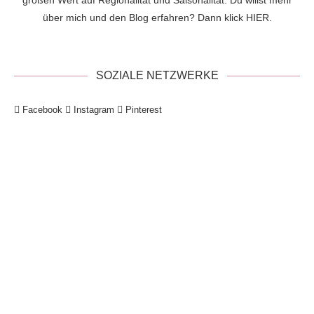
großen Wert auf Regionalität und Saisonalität. Du willst mehr
über mich und den Blog erfahren? Dann klick
HIER
.
SOZIALE NETZWERKE
Facebook
Instagram
Pinterest
!