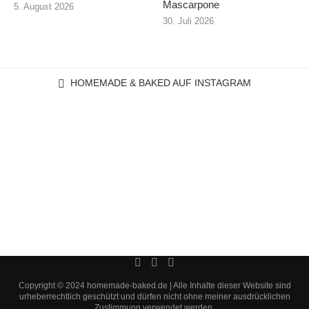
Mascarpone
5. August 2026
30. Juli 2026
HOMEMADE & BAKED AUF INSTAGRAM
Copyright © 2024 homemade-baked.de | Alle Inhalte dieser Website sind
urheberrechtlich geschützt und dürfen nicht ohne meiner ausdrücklichen
Zustimmung verwendet werden.