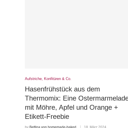
Aufstriche, Konfitüren & Co.
Hasenfrühstück aus dem
Thermomix: Eine Ostermarmelad
mit Möhre, Apfel und Orange +
Etikett-Freebie
by
Bettina von homemade-baked
18. März 2024