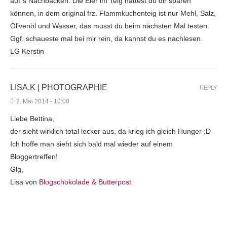
auf´s Nachbacken. Die Eier im Teig hättest du dir sparen
können, in dem original frz. Flammkuchenteig ist nur Mehl, Salz,
Olivenöl und Wasser, das musst du beim nächsten Mal testen.
Ggf. schaueste mal bei mir rein, da kannst du es nachlesen.
LG Kerstin
LISA.K | PHOTOGRAPHIE
REPLY
2. Mai 2014 - 10:00
Liebe Bettina,
der sieht wirklich total lecker aus, da krieg ich gleich Hunger ;D
Ich hoffe man sieht sich bald mal wieder auf einem
Bloggertreffen!
Glg,
Lisa von
Blogschokolade & Butterpost