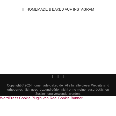
HOMEMADE & BAKED AUF INSTAGRAM
Copyright © 2024 homemade-baked.de | Alle Inhalte dieser Website sind
urheberrechtlich geschützt und dürfen nicht ohne meiner ausdrücklichen
Zustimmung verwendet werden.
WordPress Cookie Plugin von Real Cookie Banner