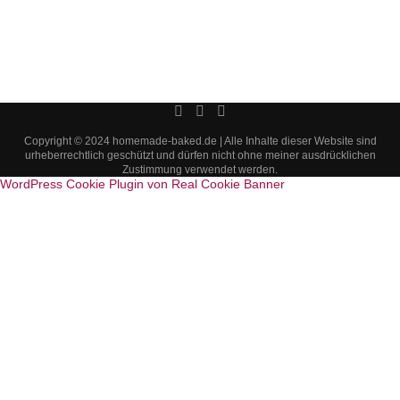
Copyright © 2024 homemade-baked.de | Alle Inhalte dieser Website sind
urheberrechtlich geschützt und dürfen nicht ohne meiner ausdrücklichen
Zustimmung verwendet werden.
WordPress Cookie Plugin von Real Cookie Banner