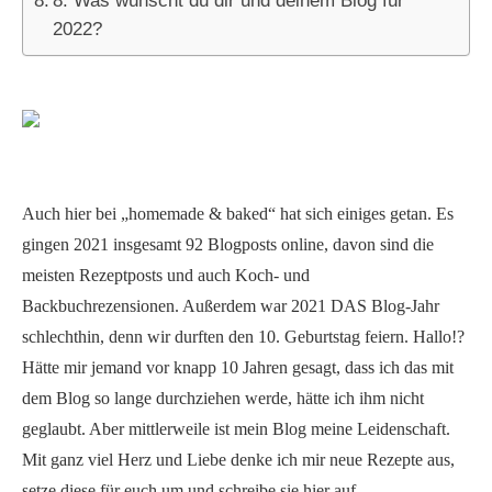
8. Was wünscht du dir und deinem Blog für
2022?
Auch hier bei „homemade & baked“ hat sich einiges getan. Es
gingen 2021 insgesamt 92 Blogposts online, davon sind die
meisten Rezeptposts und auch Koch- und
Backbuchrezensionen. Außerdem war 2021 DAS Blog-Jahr
schlechthin, denn wir durften den 10. Geburtstag feiern. Hallo!?
Hätte mir jemand vor knapp 10 Jahren gesagt, dass ich das mit
dem Blog so lange durchziehen werde, hätte ich ihm nicht
geglaubt. Aber mittlerweile ist mein Blog meine Leidenschaft.
Mit ganz viel Herz und Liebe denke ich mir neue Rezepte aus,
setze diese für euch um und schreibe sie hier auf.