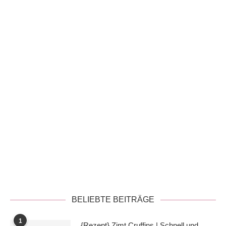
Datenschutzerklärung
BELIEBTE BEITRÄGE
1
{Rezept} Zimt Cruffins | Schnell und