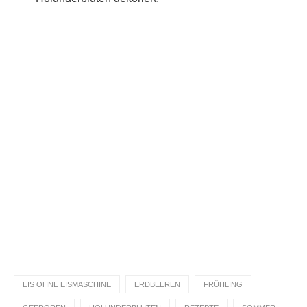
Du hast das Rezept ausprobiert?
Dann lass gerne eine Sterne-Bewertung und einen
Kommentar da. Das hilft mir und anderen sehr.
DANKE! Teile ein Foto und markiere mich
@homemadeandbaked
auf Instagram!
EIS OHNE EISMASCHINE
ERDBEEREN
FRÜHLING