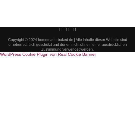
Copyright © 2024 homemade-baked.de | Alle Inhalte dieser Website sind
urheberrechtlich geschützt und dürfen nicht ohne meiner ausdrücklichen
Zustimmung verwendet werden.
WordPress Cookie Plugin von Real Cookie Banner