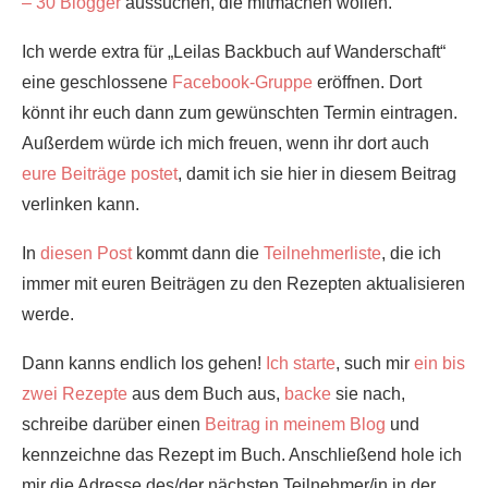
– 30 Blogger
aussuchen, die mitmachen wollen.
Ich werde extra für „Leilas Backbuch auf Wanderschaft“
eine geschlossene
Facebook-Gruppe
eröffnen. Dort
könnt ihr euch dann zum gewünschten Termin eintragen.
Außerdem würde ich mich freuen, wenn ihr dort auch
eure Beiträge postet
, damit ich sie hier in diesem Beitrag
verlinken kann.
In
diesen Post
kommt dann die
Teilnehmerliste
, die ich
immer mit euren Beiträgen zu den Rezepten aktualisieren
werde.
Dann kanns endlich los gehen!
Ich starte
, such mir
ein bis
zwei Rezepte
aus dem Buch aus,
backe
sie nach,
schreibe darüber einen
Beitrag in meinem Blog
und
kennzeichne das Rezept im Buch. Anschließend hole ich
mir die Adresse des/der nächsten Teilnehmer/in in der