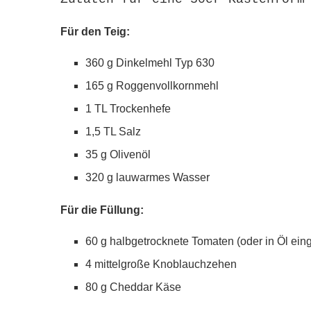
Für den Teig:
360 g Dinkelmehl Typ 630
165 g Roggenvollkornmehl
1 TL Trockenhefe
1,5 TL Salz
35 g Olivenöl
320 g lauwarmes Wasser
Für die Füllung:
60 g halbgetrocknete Tomaten (oder in Öl ein
4 mittelgroße Knoblauchzehen
80 g Cheddar Käse