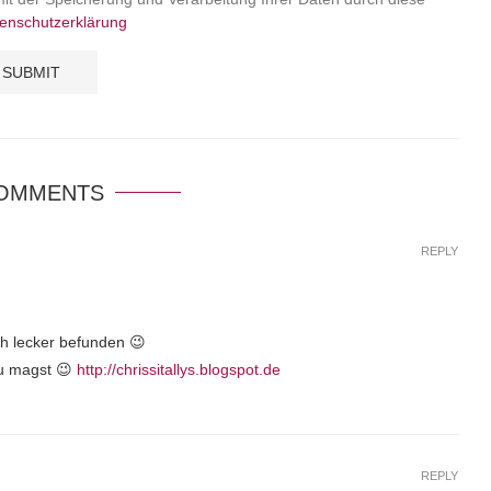
enschutzerklärung
COMMENTS
REPLY
ch lecker befunden 😉
du magst 😉
http://chrissitallys.blogspot.de
REPLY