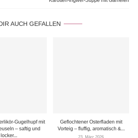
Karotten-Ingwer-Suppe mit Garnelen
DIR AUCH GEFALLEN
erlikör-Gugelhupf mit
Geflochtener Osterfladen mit
useln – saftig und
Vorteig – fluffig, aromatisch &...
locker...
23. März 2026