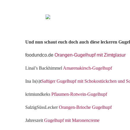
Und nun schaut euch doch auch diese leckeren Gugel
foodundco.de
Orangen-Gugelhupf mit Zimtglasur
Linal’s Backhimmel
Amarenakirsch-Gugelhupf
Ina Is(s)t
Saftiger Gugelhupf mit Schokostückchen und S
krimiundkeks
Pflaumen-Rotwein-Gugelhupf
SalzigSüssLecker
Orangen-Brioche Gugelhupf
Jahreszeit
Gugelhupf mit Maronencreme