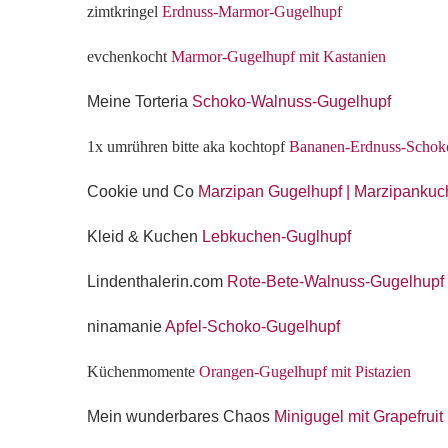
zimtkringel
Erdnuss-Marmor-Gugelhupf
evchenkocht
Marmor-Gugelhupf mit Kastanien
Meine Torteria
Schoko-Walnuss-Gugelhupf
1x umrühren bitte aka kochtopf
Bananen-Erdnuss-Schoko
Cookie und Co
Marzipan Gugelhupf | Marzipanku
Kleid & Kuchen
Lebkuchen-Guglhupf
Lindenthalerin.com
Rote-Bete-Walnuss-Gugelhupf
ninamanie
Apfel-Schoko-Gugelhupf
Küchenmomente
Orangen-Gugelhupf mit Pistazien
Mein wunderbares Chaos
Minigugel mit Grapefrui