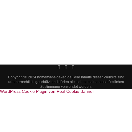
Copyright © 2024 homemade-baked.de | Alle Inhalte dieser Website sind
urheberrechtlich geschützt und dürfen nicht ohne meiner ausdrücklichen
Zustimmung verwendet werden.
WordPress Cookie Plugin von Real Cookie Banner