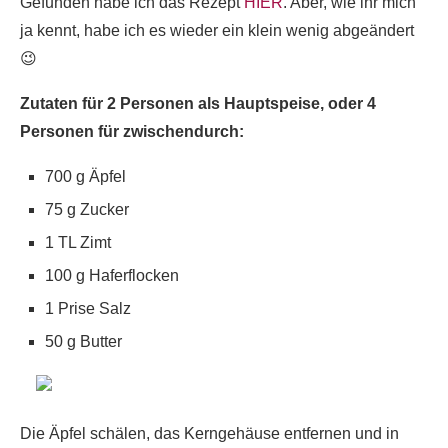
Gefunden habe ich das Rezept
HIER
. Aber, wie ihr mich
ja kennt, habe ich es wieder ein klein wenig abgeändert
😉
Zutaten für 2 Personen als Hauptspeise, oder 4
Personen für zwischendurch:
700 g Äpfel
75 g Zucker
1 TL Zimt
100 g Haferflocken
1 Prise Salz
50 g Butter
Die Äpfel schälen, das Kerngehäuse entfernen und in