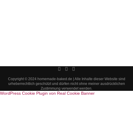
Copyright © 2024 homemade-baked.de | Alle Inhalte dieser Website sind
urheberrechtlich geschützt und dürfen nicht ohne meiner ausdrücklichen
Zustimmung verwendet werden.
WordPress Cookie Plugin von Real Cookie Banner