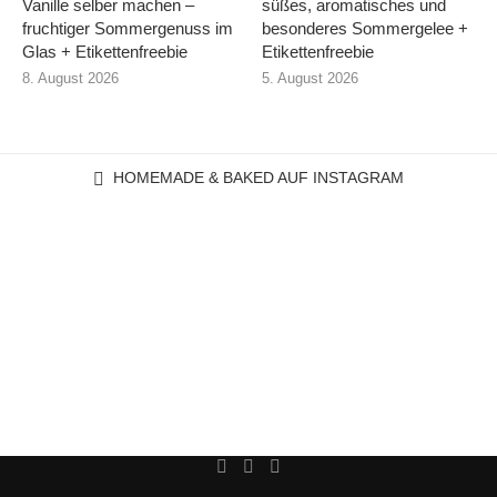
Vanille selber machen –
süßes, aromatisches und
fruchtiger Sommergenuss im
besonderes Sommergelee +
Glas + Etikettenfreebie
Etikettenfreebie
8. August 2026
5. August 2026
HOMEMADE & BAKED AUF INSTAGRAM