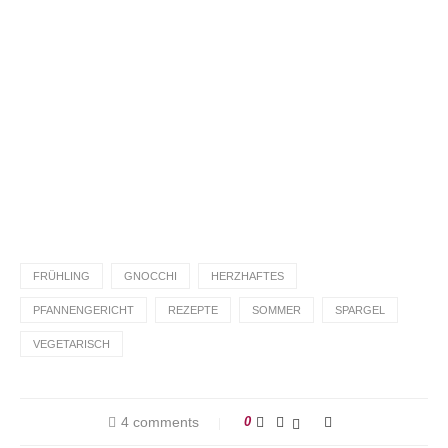
Du hast das Rezept ausprobiert?
Dann lass gerne eine Sterne-Bewertung und einen
Kommentar da. Das hilft mir und anderen sehr.
DANKE! Teile ein Foto und markiere mich
@homemadeandbaked
auf Instagram!
FRÜHLING
GNOCCHI
HERZHAFTES
PFANNENGERICHT
REZEPTE
SOMMER
SPARGEL
VEGETARISCH
4 comments
0