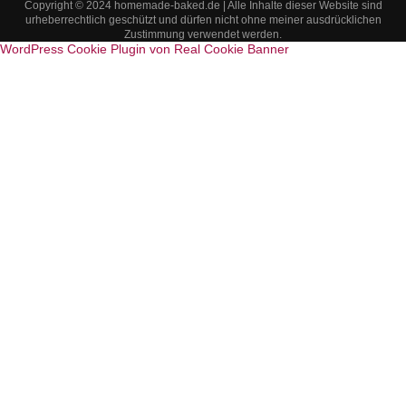
Copyright © 2024 homemade-baked.de | Alle Inhalte dieser Website sind
urheberrechtlich geschützt und dürfen nicht ohne meiner ausdrücklichen
Zustimmung verwendet werden.
WordPress Cookie Plugin von Real Cookie Banner