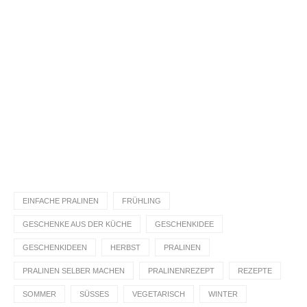
Du hast das Rezept ausprobiert?
Dann lass gerne eine Sterne-Bewertung und einen
Kommentar da. Das hilft mir und anderen sehr.
DANKE! Teile ein Foto und markiere mich
@homemadeandbaked
auf Instagram!
EINFACHE PRALINEN
FRÜHLING
GESCHENKE AUS DER KÜCHE
GESCHENKIDEE
GESCHENKIDEEN
HERBST
PRALINEN
PRALINEN SELBER MACHEN
PRALINENREZEPT
REZEPTE
SOMMER
SÜSSES
VEGETARISCH
WINTER