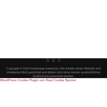
Copyright © 2024 homemade-baked.de | Alle Inhalte dieser Website sind
urheberrechtlich geschützt und dürfen nicht ohne meiner ausdrücklichen
Zustimmung verwendet werden.
WordPress Cookie Plugin von Real Cookie Banner