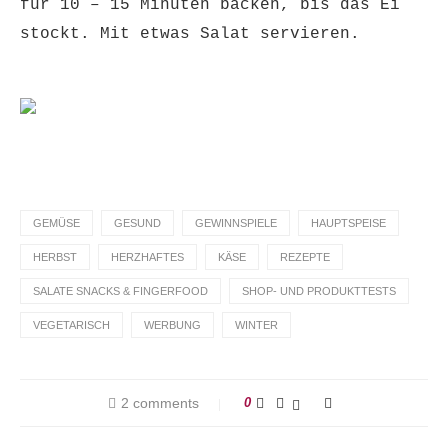
für 10 – 15 Minuten backen, bis das Ei
stockt. Mit etwas Salat servieren.
GEMÜSE
GESUND
GEWINNSPIELE
HAUPTSPEISE
HERBST
HERZHAFTES
KÄSE
REZEPTE
SALATE SNACKS & FINGERFOOD
SHOP- UND PRODUKTTESTS
VEGETARISCH
WERBUNG
WINTER
2 comments
0