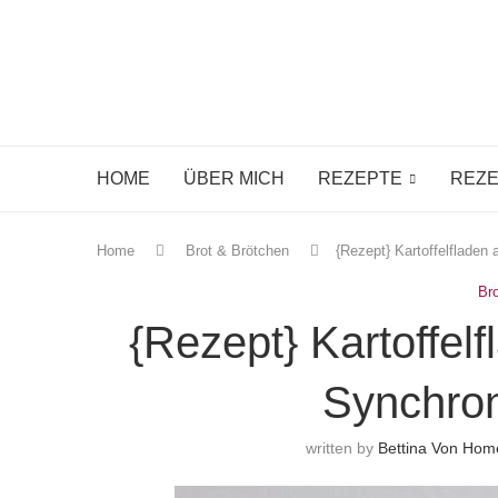
HOME
ÜBER MICH
REZEPTE
REZE
Home
Brot & Brötchen
{Rezept} Kartoffelfladen
Br
{Rezept} Kartoffel
Synchro
written by
Bettina Von Ho