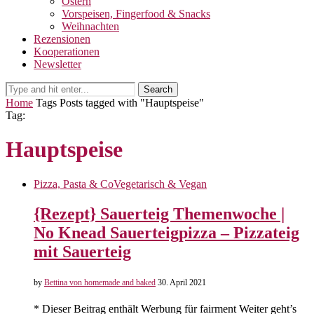
Ostern
Vorspeisen, Fingerfood & Snacks
Weihnachten
Rezensionen
Kooperationen
Newsletter
Search
Home
Tags
Posts tagged with "Hauptspeise"
Tag:
Hauptspeise
Pizza, Pasta & Co
Vegetarisch & Vegan
{Rezept} Sauerteig Themenwoche |
No Knead Sauerteigpizza – Pizzateig
mit Sauerteig
by
Bettina von homemade and baked
30. April 2021
* Dieser Beitrag enthält Werbung für fairment Weiter geht’s