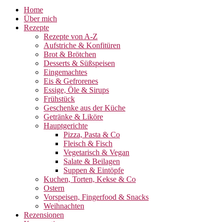
Home
Über mich
Rezepte
Rezepte von A-Z
Aufstriche & Konfitüren
Brot & Brötchen
Desserts & Süßspeisen
Eingemachtes
Eis & Gefrorenes
Essige, Öle & Sirups
Frühstück
Geschenke aus der Küche
Getränke & Liköre
Hauptgerichte
Pizza, Pasta & Co
Fleisch & Fisch
Vegetarisch & Vegan
Salate & Beilagen
Suppen & Eintöpfe
Kuchen, Torten, Kekse & Co
Ostern
Vorspeisen, Fingerfood & Snacks
Weihnachten
Rezensionen