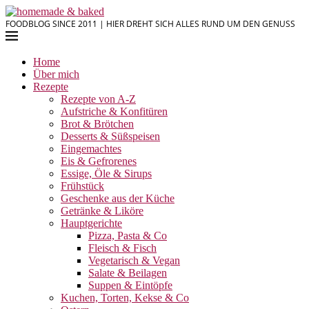
FOODBLOG SINCE 2011 | HIER DREHT SICH ALLES RUND UM DEN GENUSS
Home
Über mich
Rezepte
Rezepte von A-Z
Aufstriche & Konfitüren
Brot & Brötchen
Desserts & Süßspeisen
Eingemachtes
Eis & Gefrorenes
Essige, Öle & Sirups
Frühstück
Geschenke aus der Küche
Getränke & Liköre
Hauptgerichte
Pizza, Pasta & Co
Fleisch & Fisch
Vegetarisch & Vegan
Salate & Beilagen
Suppen & Eintöpfe
Kuchen, Torten, Kekse & Co