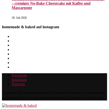
– cremiger No-Bake Cheesecake mit Kaffee und
Mascarpone
30. Juli 2026
homemade & baked auf instagram
Facebook
Instagram
Pinterest
Copyright © 2024 homemade-baked.de | Alle Inhalte dieser Website sind urheberrechtlich
geschützt und dürfen nicht ohne meiner ausdrücklichen Zustimmung verwendet werden.