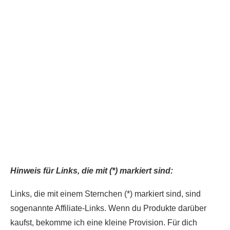
Du hast das Rezept ausprobiert?
Dann lass gerne eine Sterne-Bewertung und einen
Kommentar da. Das hilft mir und anderen sehr.
DANKE! Teile ein Foto und markiere mich
@homemadeandbaked
auf Instagram!
Hinweis für Links, die mit (*) markiert sind:
Links, die mit einem Sternchen (*) markiert sind, sind
sogenannte Affiliate-Links. Wenn du Produkte darüber
kaufst, bekomme ich eine kleine Provision. Für dich