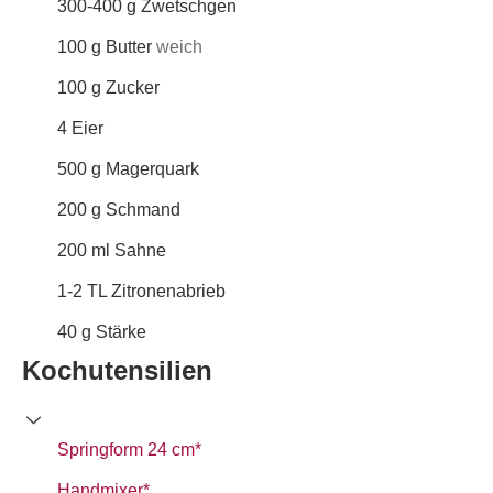
300-400
g
Zwetschgen
100
g
Butter
weich
100
g
Zucker
4
Eier
500
g
Magerquark
200
g
Schmand
200
ml
Sahne
1-2
TL
Zitronenabrieb
40
g
Stärke
Kochutensilien
Springform 24 cm*
Handmixer*