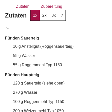
Zutaten
Zubereitung
Zutaten
1x
2x
3x
?
Für den Sauerteig
10
g
Anstellgut (Roggensauerteig)
55
g
Wasser
55
g
Roggenmehl Typ 1150
Für den Hauptteig
120
g
Sauerteig (siehe oben)
270
g
Wasser
100
g
Roggenmehl Typ 1150
200
g
Weizenmehl Typ 1050