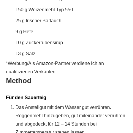
150
g
Weizenmehl Typ 550
25
g
frischer Bärlauch
9
g
Hefe
10
g
Zuckerrübensirup
13
g
Salz
*Werbung/Als Amazon-Partner verdiene ich an
qualifizierten Verkäufen.
Method
Für den Sauerteig
Das Anstellgut mit dem Wasser gut verrühren.
Roggenmehl hinzugeben, gut miteinander verrühren
und abgedeckt für 12 – 14 Stunden bei
Zimmertemperatur stehen lassen.