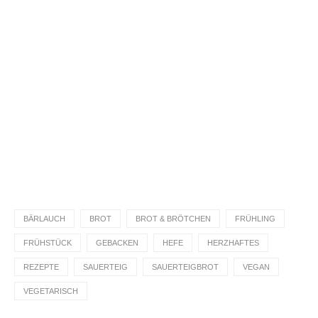
Du hast das Rezept ausprobiert?
Dann lass gerne eine Sterne-Bewertung und einen
Kommentar da. Das hilft mir und anderen sehr.
DANKE! Teile ein Foto und markiere mich
@homemadeandbaked
auf Instagram!
BÄRLAUCH
BROT
BROT & BRÖTCHEN
FRÜHLING
FRÜHSTÜCK
GEBACKEN
HEFE
HERZHAFTES
REZEPTE
SAUERTEIG
SAUERTEIGBROT
VEGAN
VEGETARISCH