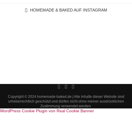
HOMEMADE & BAKED AUF INSTAGRAM
Copyright © 2024 homemade-baked.de | Alle Inhalte dieser Website sind
urheberrechtlich geschützt und dürfen nicht ohne meiner ausdrücklichen
Zustimmung verwendet werden.
WordPress Cookie Plugin von Real Cookie Banner