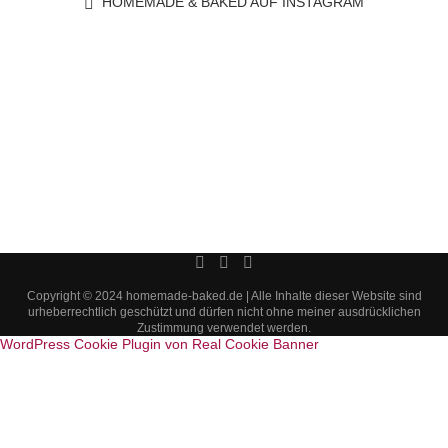
HOMEMADE & BAKED AUF INSTAGRAM
Copyright © 2024 homemade-baked.de | Alle Inhalte dieser Website sind
urheberrechtlich geschützt und dürfen nicht ohne meiner ausdrücklichen
Zustimmung verwendet werden.
WordPress Cookie Plugin von Real Cookie Banner