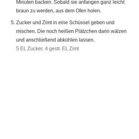
Minuten backen. Sobald sie anfangen ganz leicht
braun zu werden, aus dem Ofen holen.
Zucker und Zimt in eine Schüssel geben und
mischen. Die noch heißen Plätzchen darin wälzen
und anschließend abkühlen lassen.
5 EL Zucker,
4 gestr. EL Zimt
Du hast das Rezept ausprobiert?
Dann lass gerne eine Sterne-Bewertung und einen
Kommentar da. Das hilft mir und anderen sehr.
DANKE! Teile ein Foto und markiere mich
@homemadeandbaked
auf Instagram!