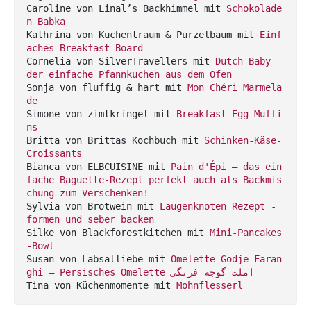
Caroline von Linal’s Backhimmel mit 
Schokolade
n Babka
Kathrina von Küchentraum & Purzelbaum mit 
Einf
aches Breakfast Board
Cornelia von SilverTravellers mit 
Dutch Baby - 
der einfache Pfannkuchen aus dem Ofen
Sonja von fluffig & hart mit 
Mon Chéri Marmela
de
Simone von zimtkringel mit 
Breakfast Egg Muffi
ns
Britta von Brittas Kochbuch mit 
Schinken-Käse-
Croissants
Bianca von ELBCUISINE mit 
Pain d'Épi – das ein
fache Baguette-Rezept perfekt auch als Backmis
chung zum Verschenken!
Sylvia von Brotwein mit 
Laugenknoten Rezept - 
formen und seber backen
Silke von Blackforestkitchen mit 
Mini-Pancakes
-Bowl
Susan von Labsalliebe mit 
Omelette Godje Faran
ghi – Persisches Omelette املت گوجه فرنگی
Tina von Küchenmomente mit 
Mohnflesserl