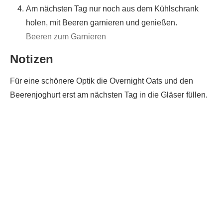
Am nächsten Tag nur noch aus dem Kühlschrank
holen, mit Beeren garnieren und genießen.
Beeren zum Garnieren
Notizen
Für eine schönere Optik die Overnight Oats und den
Beerenjoghurt erst am nächsten Tag in die Gläser füllen.
Du hast das Rezept ausprobiert?
Dann lass gerne eine Sterne-Bewertung und einen
Kommentar da. Das hilft mir und anderen sehr.
DANKE! Teile ein Foto und markiere mich