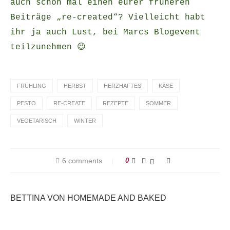
auch schon mal einen eurer früheren
Beiträge „re-created“? Vielleicht habt
ihr ja auch Lust, bei Marcs Blogevent
teilzunehmen 😉
FRÜHLING
HERBST
HERZHAFTES
KÄSE
PESTO
RE-CREATE
REZEPTE
SOMMER
VEGETARISCH
WINTER
6 comments
0
BETTINA VON HOMEMADE AND BAKED