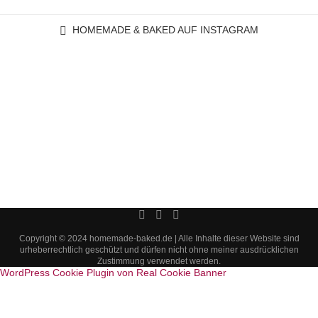
HOMEMADE & BAKED AUF INSTAGRAM
Copyright © 2024 homemade-baked.de | Alle Inhalte dieser Website sind
urheberrechtlich geschützt und dürfen nicht ohne meiner ausdrücklichen
Zustimmung verwendet werden.
WordPress Cookie Plugin von Real Cookie Banner