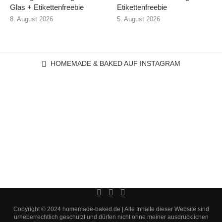
Glas + Etikettenfreebie
Etikettenfreebie
8. August 2026
5. August 2026
HOMEMADE & BAKED AUF INSTAGRAM
Copyright © 2024 homemade-baked.de | Alle Inhalte dieser Website sind
urheberrechtlich geschützt und dürfen nicht ohne meiner ausdrücklichen