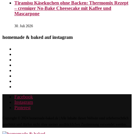
Tiramisu Käsekuchen ohne Backen: Thermomix Rezept
– cremiger No-Bake Cheesecake mit Kaffee und
Mascarpone
30. Juli 2026
homemade & baked auf instagram
Facebook
Instagram
Pinterest
Copyright © 2024 homemade-baked.de | Alle Inhalte dieser Website sind urheberrechtlich
geschützt und dürfen nicht ohne meiner ausdrücklichen Zustimmung verwendet werden.