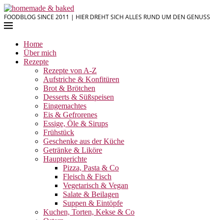
FOODBLOG SINCE 2011 | HIER DREHT SICH ALLES RUND UM DEN GENUSS
Home
Über mich
Rezepte
Rezepte von A-Z
Aufstriche & Konfitüren
Brot & Brötchen
Desserts & Süßspeisen
Eingemachtes
Eis & Gefrorenes
Essige, Öle & Sirups
Frühstück
Geschenke aus der Küche
Getränke & Liköre
Hauptgerichte
Pizza, Pasta & Co
Fleisch & Fisch
Vegetarisch & Vegan
Salate & Beilagen
Suppen & Eintöpfe
Kuchen, Torten, Kekse & Co