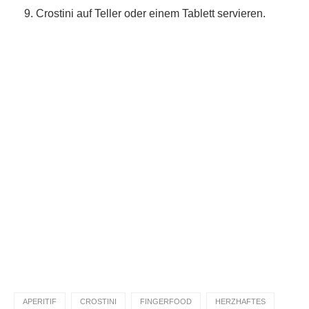
Crostini auf Teller oder einem Tablett servieren.
Du hast das Rezept ausprobiert?
Dann lass gerne eine Sterne-Bewertung und einen
Kommentar da. Das hilft mir und anderen sehr.
DANKE! Teile ein Foto und markiere mich
@homemadeandbaked
auf Instagram!
APERITIF
CROSTINI
FINGERFOOD
HERZHAFTES