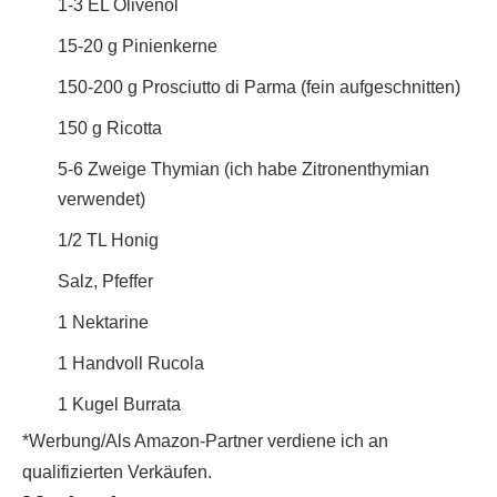
1-3
EL
Olivenöl
15-20
g
Pinienkerne
150-200
g
Prosciutto di Parma (fein aufgeschnitten)
150
g
Ricotta
5-6
Zweige
Thymian (ich habe Zitronenthymian
verwendet)
1/2
TL
Honig
Salz, Pfeffer
1
Nektarine
1
Handvoll
Rucola
1
Kugel
Burrata
*Werbung/Als Amazon-Partner verdiene ich an
qualifizierten Verkäufen.