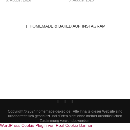
8. August 2026
5. August 2026
HOMEMADE & BAKED AUF INSTAGRAM
Copyright © 2024 homemade-baked.de | Alle Inhalte dieser Website sind
urheberrechtlich geschützt und dürfen nicht ohne meiner ausdrücklichen
Zustimmung verwendet werden.
WordPress Cookie Plugin von Real Cookie Banner