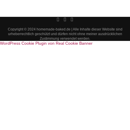
Copyright © 2024 homemade-baked.de | Alle Inhalte dieser Website sind
urheberrechtlich geschützt und dürfen nicht ohne meiner ausdrücklichen
Zustimmung verwendet werden.
WordPress Cookie Plugin von Real Cookie Banner