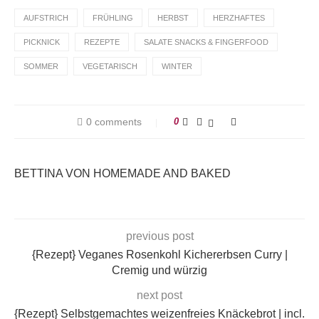
AUFSTRICH
FRÜHLING
HERBST
HERZHAFTES
PICKNICK
REZEPTE
SALATE SNACKS & FINGERFOOD
SOMMER
VEGETARISCH
WINTER
0 comments
0
BETTINA VON HOMEMADE AND BAKED
previous post
{Rezept} Veganes Rosenkohl Kichererbsen Curry |
Cremig und würzig
next post
{Rezept} Selbstgemachtes weizenfreies Knäckebrot | incl.