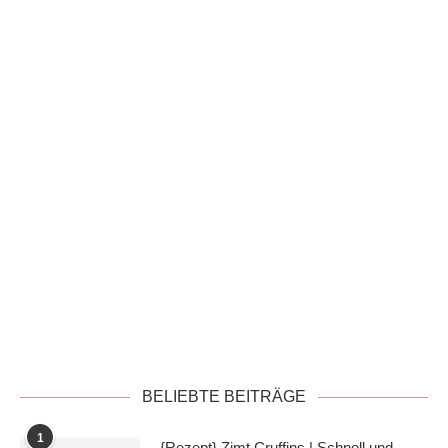
Datenschutzerklärung
BELIEBTE BEITRÄGE
1
{Rezept} Zimt Cruffins | Schnell und