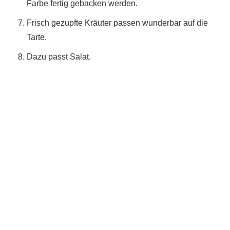
Farbe fertig gebacken werden.
Frisch gezupfte Kräuter passen wunderbar auf die
Tarte.
Dazu passt Salat.
Du hast das Rezept ausprobiert?
Dann lass gerne eine Sterne-Bewertung und einen
Kommentar da. Das hilft mir und anderen sehr.
DANKE! Teile ein Foto und markiere mich
@homemadeandbaked
auf Instagram!