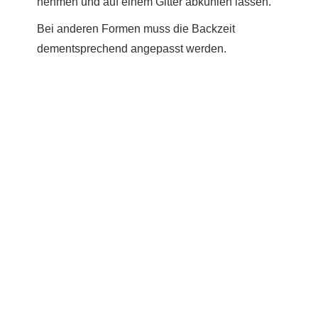
nehmen und auf einem Gitter abkühlen lassen.
Bei anderen Formen muss die Backzeit
dementsprechend angepasst werden.
Du hast das Rezept ausprobiert?
Dann lass gerne eine Sterne-Bewertung und einen
Kommentar da. Das hilft mir und anderen sehr.
DANKE! Teile ein Foto und markiere mich
@homemadeandbaked
auf Instagram!