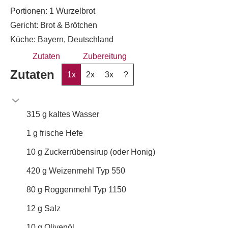
Portionen:
1
Wurzelbrot
Gericht:
Brot & Brötchen
Küche:
Bayern, Deutschland
Zutaten
Zubereitung
Zutaten
1x
2x
3x
?
315
g
kaltes Wasser
1
g
frische Hefe
10
g
Zuckerrübensirup (oder Honig)
420
g
Weizenmehl Typ 550
80
g
Roggenmehl Typ 1150
12
g
Salz
10
g
Olivenöl