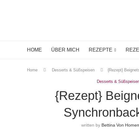
HOME
ÜBER MICH
REZEPTE
REZE
Home
Desserts & Süßspeisen
{Rezept} Beignet
Desserts & Süßspeise
{Rezept} Beign
Synchronback
written by
Bettina Von Home