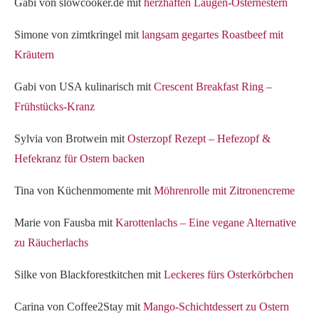
Gabi von slowcooker.de mit
herzhaften Laugen-Osternestern
Simone von zimtkringel mit
langsam gegartes Roastbeef mit
Kräutern
Gabi von USA kulinarisch mit
Crescent Breakfast Ring –
Frühstücks-Kranz
Sylvia von Brotwein mit
Osterzopf Rezept – Hefezopf &
Hefekranz für Ostern backen
Tina von Küchenmomente mit
Möhrenrolle mit Zitronencreme
Marie von Fausba mit
Karottenlachs – Eine vegane Alternative
zu Räucherlachs
Silke von Blackforestkitchen mit
Leckeres fürs Osterkörbchen
Carina von Coffee2Stay mit
Mango-Schichtdessert zu Ostern