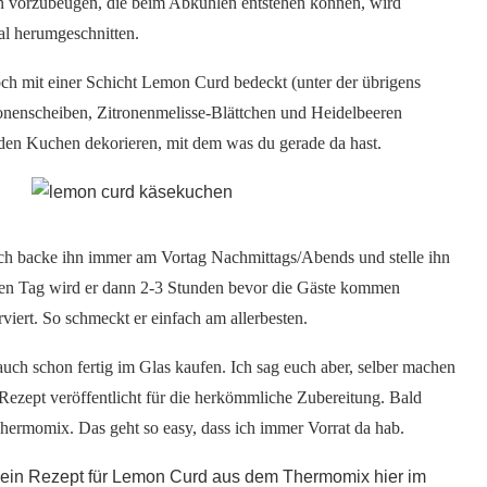
vorzubeugen, die beim Abkühlen entstehen können, wird
l herumgeschnitten.
 mit einer Schicht Lemon Curd bedeckt (unter der übrigens
ronenscheiben, Zitronenmelisse-Blättchen und Heidelbeeren
t den Kuchen dekorieren, mit dem was du gerade da hast.
ch backe ihn immer am Vortag Nachmittags/Abends und stelle ihn
ten Tag wird er dann 2-3 Stunden bevor die Gäste kommen
viert. So schmeckt er einfach am allerbesten.
ch schon fertig im Glas kaufen. Ich sag euch aber, selber machen
Rezept veröffentlicht für die herkömmliche Zubereitung. Bald
rmomix. Das geht so easy, dass ich immer Vorrat da hab.
 mein Rezept für Lemon Curd aus dem Thermomix hier im